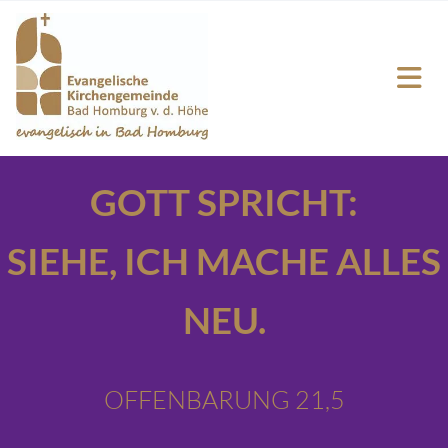
GOTT SPRICHT:
SIEHE,
ICH MACHE ALLES
NEU.
OFFENBARUNG 21,5