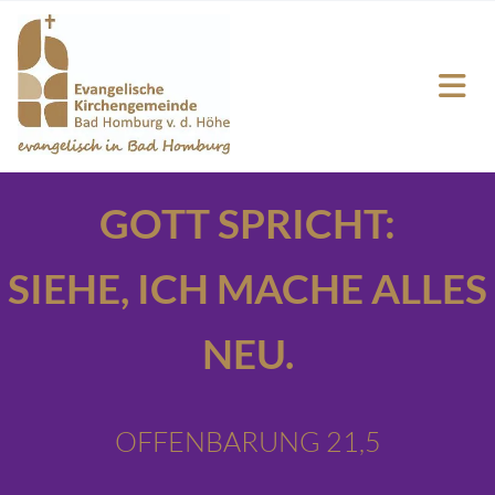
GOTT SPRICHT:
SIEHE,
ICH MACHE ALLES
NEU.
OFFENBARUNG 21,5