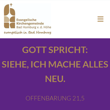
GOTT SPRICHT:
SIEHE,
ICH MACHE ALLES
NEU.
OFFENBARUNG 21,5