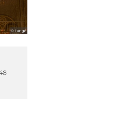
© Lange
348