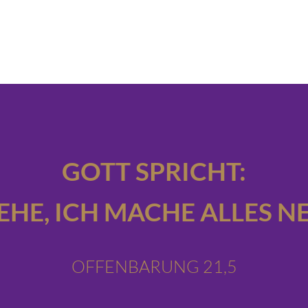
GOTT SPRICHT:
IEHE,
ICH MACHE ALLES NE
OFFENBARUNG 21,5