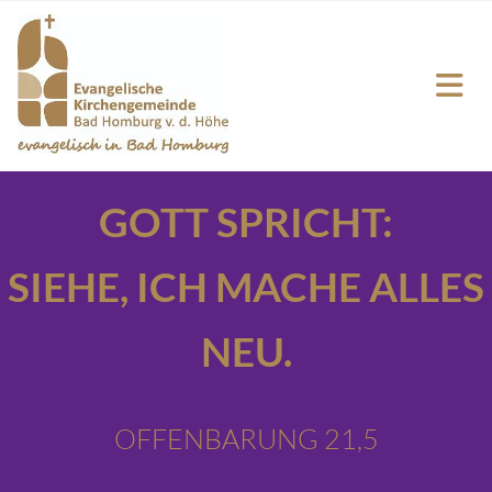
GOTT SPRICHT:
SIEHE,
ICH MACHE ALLES
NEU.
OFFENBARUNG 21,5