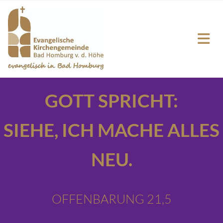
GOTT SPRICHT:
SIEHE,
ICH MACHE ALLES
NEU.
OFFENBARUNG 21,5