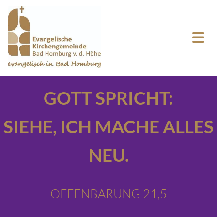
GOTT SPRICHT:
SIEHE,
ICH MACHE ALLES
NEU.
OFFENBARUNG 21,5