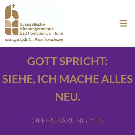
GOTT SPRICHT:
SIEHE,
ICH MACHE ALLES
NEU.
OFFENBARUNG 21,5