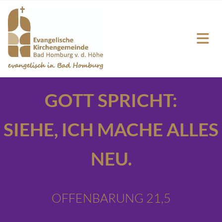
GOTT SPRICHT:
SIEHE,
ICH MACHE ALLES
NEU.
OFFENBARUNG 21,5