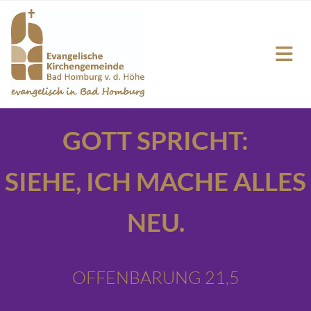
GOTT SPRICHT:
SIEHE,
ICH MACHE ALLES
NEU.
OFFENBARUNG 21,5