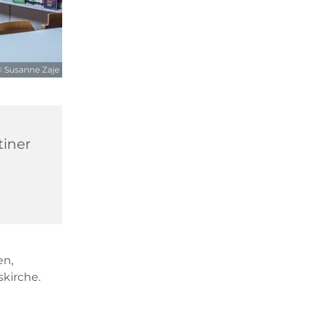
 Susanne Zaje
tiner
en,
kirche.