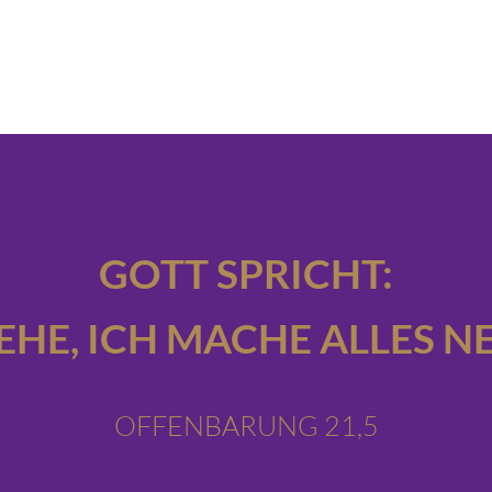
GOTT SPRICHT:
IEHE,
ICH MACHE ALLES NE
OFFENBARUNG 21,5