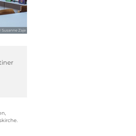
 Susanne Zaje
tiner
en,
kirche.