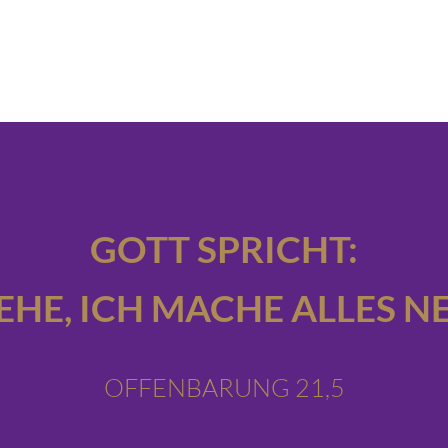
GOTT SPRICHT:
IEHE,
ICH MACHE ALLES NE
OFFENBARUNG 21,5