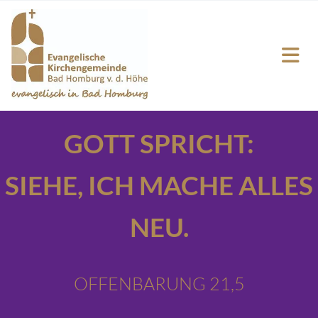
GOTT SPRICHT:
SIEHE,
ICH MACHE ALLES
NEU.
OFFENBARUNG 21,5