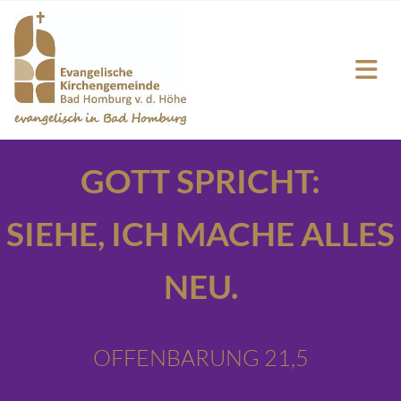
GOTT SPRICHT:
SIEHE,
ICH MACHE ALLES
NEU.
OFFENBARUNG 21,5