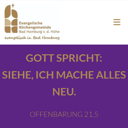
GOTT SPRICHT:
SIEHE,
ICH MACHE ALLES
NEU.
OFFENBARUNG 21,5