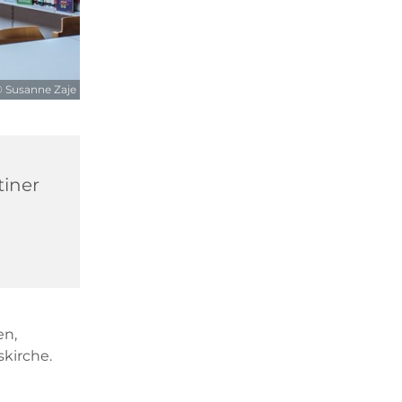
 Susanne Zaje
tiner
en,
kirche.