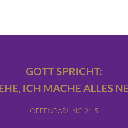
GOTT SPRICHT:
IEHE,
ICH MACHE ALLES NE
OFFENBARUNG 21,5