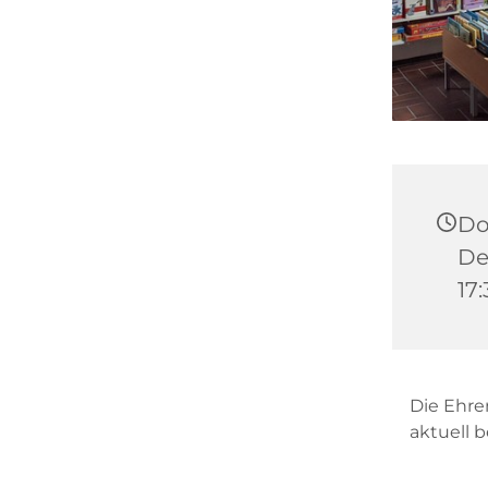
Do
De
17
Die Ehre
aktuell 