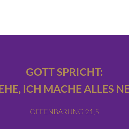
GOTT SPRICHT:
IEHE,
ICH MACHE ALLES NE
OFFENBARUNG 21,5