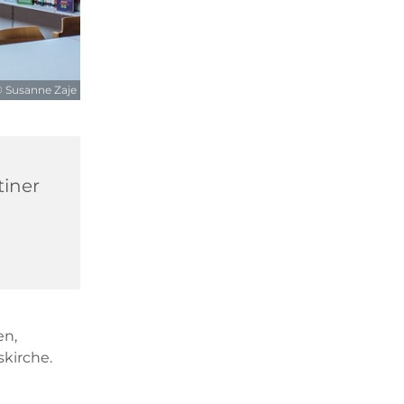
 Susanne Zaje
tiner
en,
kirche.