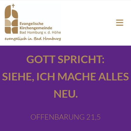
GOTT SPRICHT:
SIEHE,
ICH MACHE ALLES
NEU.
OFFENBARUNG 21,5