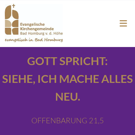
GOTT SPRICHT:
SIEHE,
ICH MACHE ALLES
NEU.
OFFENBARUNG 21,5