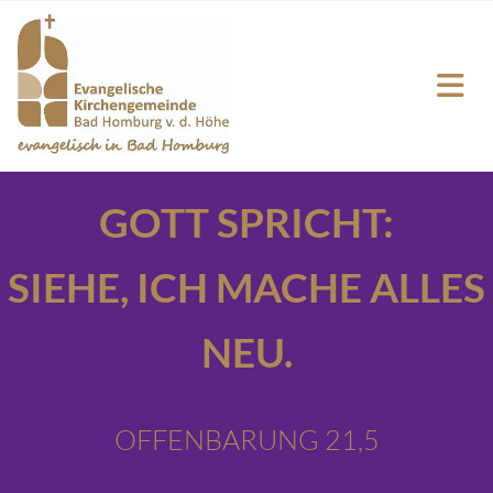
GOTT SPRICHT:
SIEHE,
ICH MACHE ALLES
NEU.
OFFENBARUNG 21,5