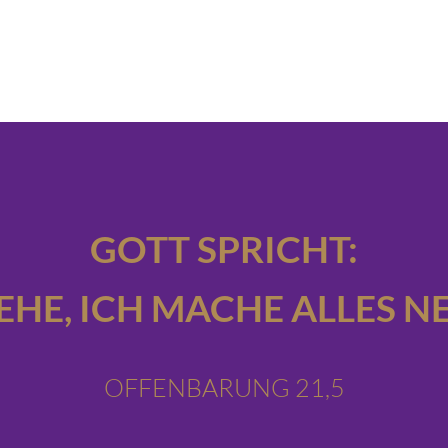
GOTT SPRICHT:
IEHE,
ICH MACHE ALLES NE
OFFENBARUNG 21,5