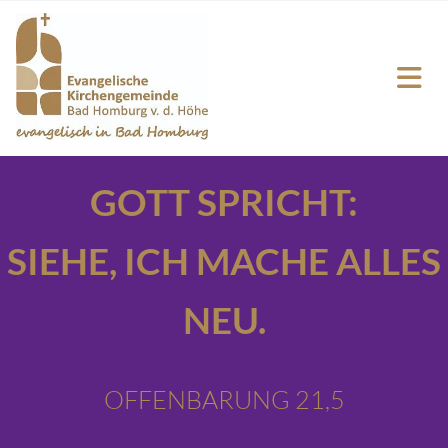
GOTT SPRICHT:
SIEHE,
ICH MACHE ALLES
NEU.
OFFENBARUNG 21,5