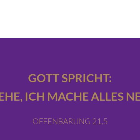
GOTT SPRICHT:
IEHE,
ICH MACHE ALLES NE
OFFENBARUNG 21,5