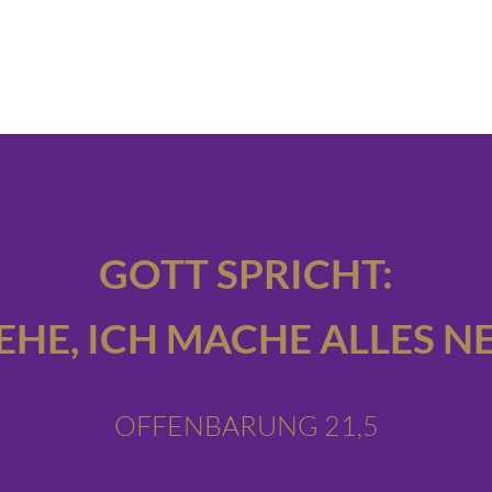
GOTT SPRICHT:
IEHE,
ICH MACHE ALLES NE
OFFENBARUNG 21,5