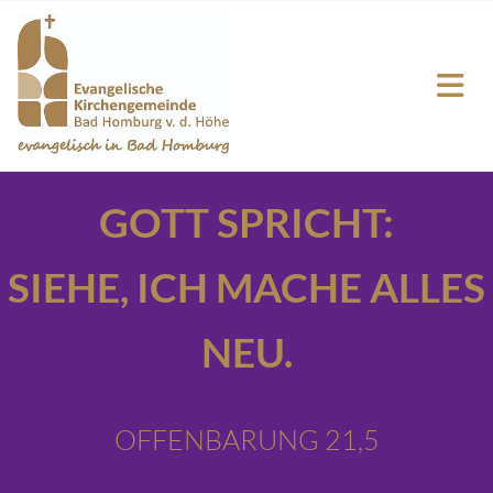
GOTT SPRICHT:
SIEHE,
ICH MACHE ALLES
NEU.
OFFENBARUNG 21,5