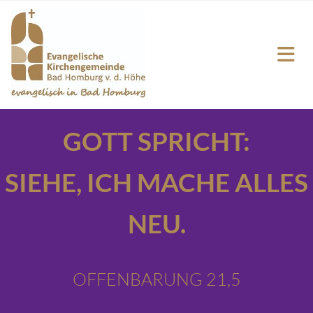
GOTT SPRICHT:
SIEHE,
ICH MACHE ALLES
NEU.
OFFENBARUNG 21,5