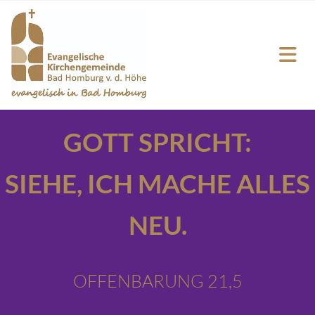
GOTT SPRICHT:
SIEHE,
ICH MACHE ALLES
NEU.
OFFENBARUNG 21,5