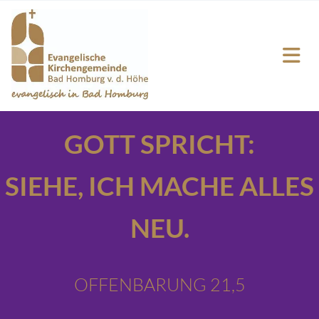
GOTT SPRICHT:
SIEHE,
ICH MACHE ALLES
NEU.
OFFENBARUNG 21,5