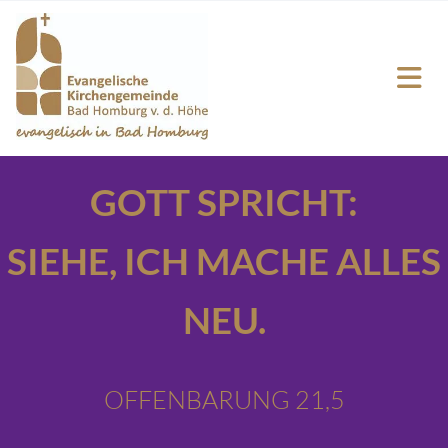
GOTT SPRICHT:
SIEHE,
ICH MACHE ALLES
NEU.
OFFENBARUNG 21,5