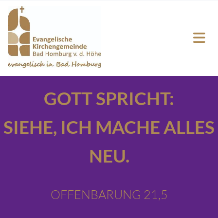
GOTT SPRICHT:
SIEHE,
ICH MACHE ALLES
NEU.
OFFENBARUNG 21,5