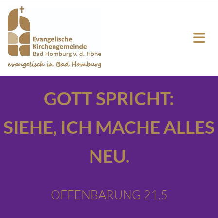
GOTT SPRICHT:
SIEHE,
ICH MACHE ALLES
NEU.
OFFENBARUNG 21,5