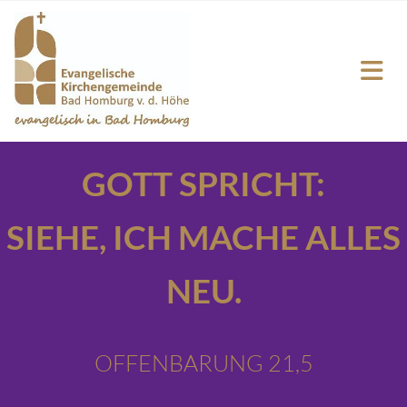
GOTT SPRICHT:
SIEHE,
ICH MACHE ALLES
NEU.
OFFENBARUNG 21,5