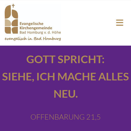
GOTT SPRICHT:
SIEHE,
ICH MACHE ALLES
NEU.
OFFENBARUNG 21,5