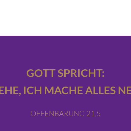
GOTT SPRICHT:
IEHE,
ICH MACHE ALLES NE
OFFENBARUNG 21,5