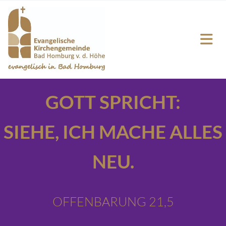
GOTT SPRICHT:
SIEHE,
ICH MACHE ALLES
NEU.
OFFENBARUNG 21,5