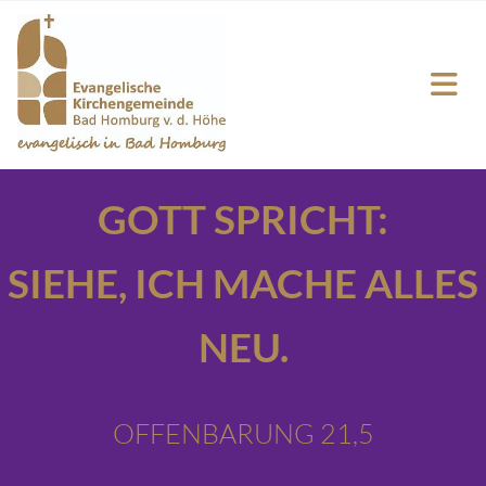
GOTT SPRICHT:
SIEHE,
ICH MACHE ALLES
NEU.
OFFENBARUNG 21,5