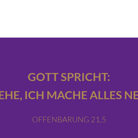
GOTT SPRICHT:
IEHE,
ICH MACHE ALLES NE
OFFENBARUNG 21,5