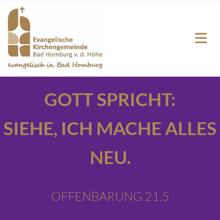
GOTT SPRICHT:
SIEHE,
ICH MACHE ALLES
NEU.
OFFENBARUNG 21,5