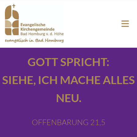
GOTT SPRICHT:
SIEHE,
ICH MACHE ALLES
NEU.
OFFENBARUNG 21,5