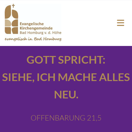
GOTT SPRICHT:
SIEHE,
ICH MACHE ALLES
NEU.
OFFENBARUNG 21,5