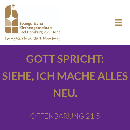
GOTT SPRICHT:
SIEHE,
ICH MACHE ALLES
NEU.
OFFENBARUNG 21,5