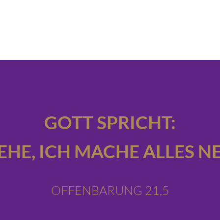
GOTT SPRICHT:
IEHE,
ICH MACHE ALLES NE
OFFENBARUNG 21,5