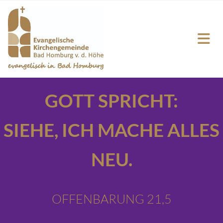
GOTT SPRICHT:
SIEHE,
ICH MACHE ALLES
NEU.
OFFENBARUNG 21,5