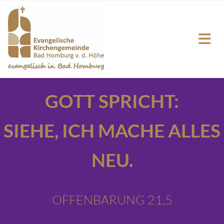
GOTT SPRICHT:
SIEHE,
ICH MACHE ALLES
NEU.
OFFENBARUNG 21,5