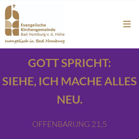
GOTT SPRICHT:
SIEHE,
ICH MACHE ALLES
NEU.
OFFENBARUNG 21,5