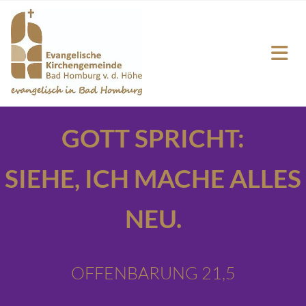
GOTT SPRICHT:
SIEHE,
ICH MACHE ALLES
NEU.
OFFENBARUNG 21,5