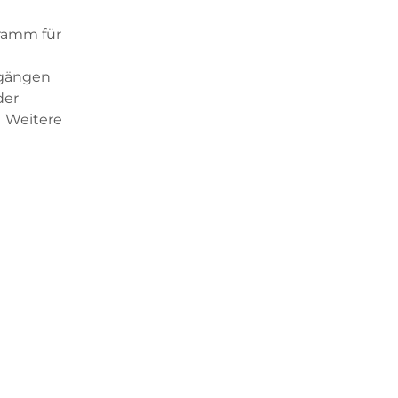
gramm für
rgängen
der
 Weitere