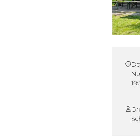
Do
No
19
Gr
Sc