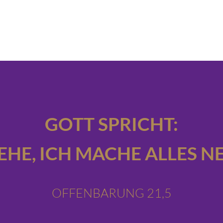
GOTT SPRICHT:
IEHE,
ICH MACHE ALLES NE
OFFENBARUNG 21,5