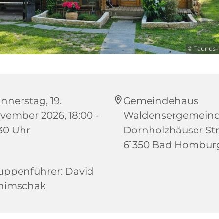
© Taunus-P
nnerstag, 19.
Gemeindehaus
vember 2026, 18:00 -
Waldensergemeind
:30 Uhr
Dornholzhäuser Str.
61350 Bad Hombur
uppenführer: David
himschak