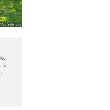
fadfinder e.V.
e,
 12,
g