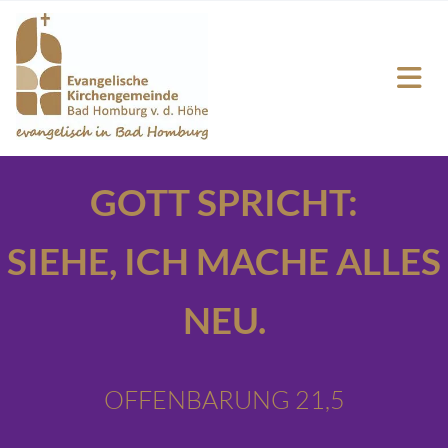
GOTT SPRICHT:
SIEHE,
ICH MACHE ALLES
NEU.
OFFENBARUNG 21,5