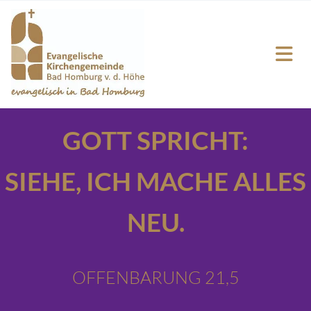
GOTT SPRICHT:
SIEHE,
ICH MACHE ALLES
NEU.
OFFENBARUNG 21,5