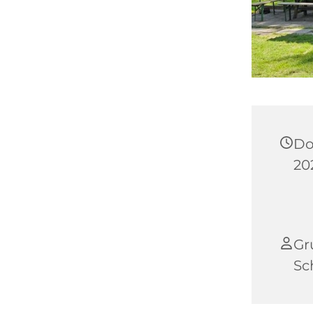
Do
202
Gr
Sc