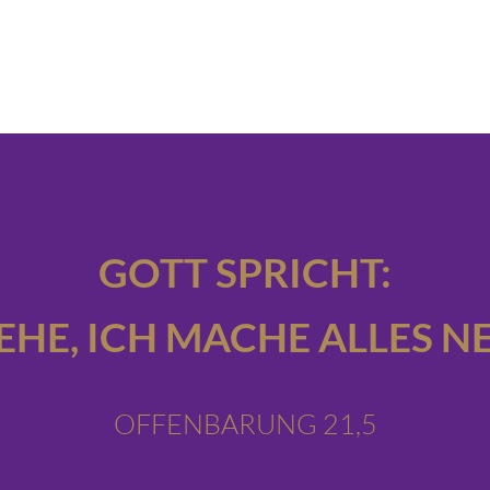
GOTT SPRICHT:
IEHE,
ICH MACHE ALLES NE
OFFENBARUNG 21,5