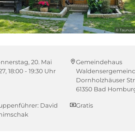
© Taunus-P
nnerstag, 20. Mai
Gemeindehaus
7, 18:00 - 19:30 Uhr
Waldensergemeind
Dornholzhäuser Str.
61350 Bad Hombur
uppenführer: David
Gratis
himschak