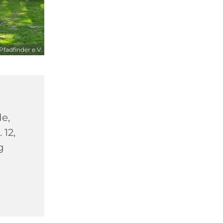
fadfinder e.V.
e,
 12,
g