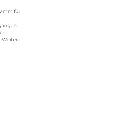
gramm für
rgängen
der
 Weitere